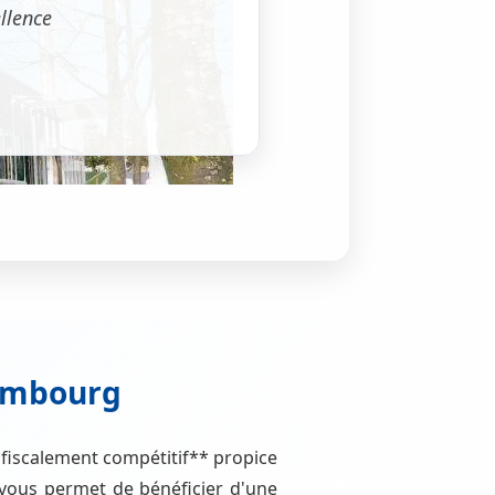
llence
xembourg
 fiscalement compétitif** propice
 vous permet de bénéficier d'une