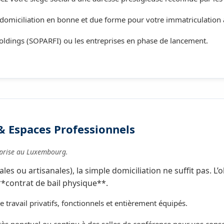
domiciliation en bonne et due forme pour votre immatriculation 
oldings (SOPARFI) ou les entreprises en phase de lancement.
& Espaces Professionnels
reprise au Luxembourg.
les ou artisanales), la simple domiciliation ne suffit pas. L
*contrat de bail physique**.
 travail privatifs, fonctionnels et entièrement équipés.
ès ponctuel ou continu à des salles de conférence pour vos consei