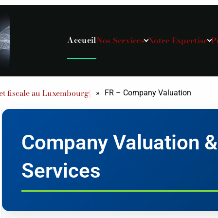
Accueil
Nos Services
Notre Expertise
P
t fiscale au Luxembourg|
»
FR – Company Valuation
Company Valuation & 
Services